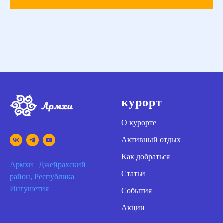
курорт
О курорте
Активный отдых
Как добраться
Армхи | Джейрахский
Статьи
район, Республика
Ингушетия
События
Акции