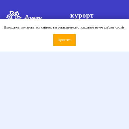
курорт
О курорте
Продолжая пользоваться сайтом, вы соглашаетесь с использованием файлов cookie.
Активный отдых
Принять
Как добраться
Армхи | Джейрахский
Статьи
район, Республика
Ингушетия
События
Акции
Бронирование
Документы и правила
Политика
Забронировать
конфиденциальности
Памятка туриста
Пользовательское
Групповое бронирование
соглашение