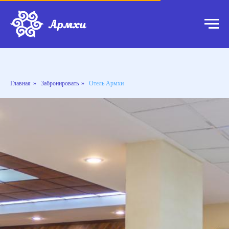
Главная
»
Забронировать
»
Отель Армхи