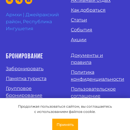
Активный отдых
Как добраться
Армхи | Джейрахский
Статьи
район, Республика
Ингушетия
События
Акции
Документы и
Бронирование
правила
Забронировать
Политика
Памятка туриста
конфиденциальности
Групповое
Пользовательское
бронирование
соглашение
Оздоровление
Продолжая пользоваться сайтом, вы соглашаетесь
с использованием файлов cookie.
Контакты
Принять